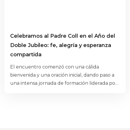
Celebramos al Padre Coll en el Año del
Doble Jubileo: fe, alegría y esperanza
compartida
El encuentro comenzó con una cálida
bienvenida y una oración inicial, dando paso a
una intensa jornada de formación liderada por
Joan Lloret, experto en inteligencia artificial
aplicada a la educación. Durante su
intervención, Lloret abordó los conceptos
fundamentales de la IA, así como sus
oportunidades y tendencias en el ámbito