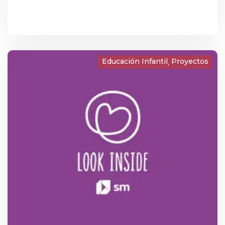
hacia dentro, prepararnos para la Navidad y
renovar nuestra esperanza, nuestra fe y
nuestro compromiso con los demás.A lo largo
de estos primeros días, alumnos, profesores y
Educación Infantil
Proyectos
familias hemos compartido momentos de
reflexión en las aulas, celebraciones
comunitarias y gestos simbólicos que nos
ayudan a vivir este camino de preparación. La
corona de Adviento, la luz de las velas, los
mensajes diarios y las oraciones nos acompañan
como signos visibles de un tiempo de espera
activa, de interioridad y de ilusión.