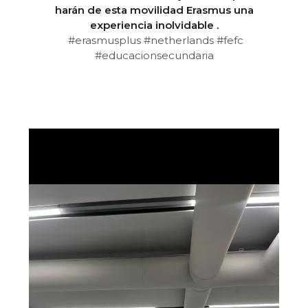
harán de esta movilidad Erasmus una
experiencia inolvidable
.
#erasmusplus
#netherlands
#fefc
#educacionsecundaria