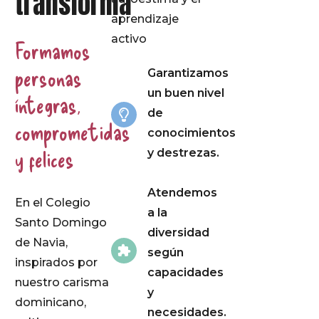
transforma
aprendizaje
activo
Formamos
personas
Garantizamos
un buen nivel
íntegras,
de
comprometidas
conocimientos
y felices
y destrezas.
Atendemos
En el Colegio
a la
Santo Domingo
diversidad
de Navia,
según
inspirados por
capacidades
nuestro carisma
y
dominicano,
necesidades.