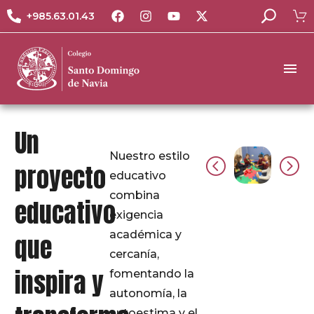
+985.63.01.43
Un
Nuestro estilo
proyecto
educativo
combina
educativo
exigencia
académica y
que
cercanía,
inspira y
fomentando la
autonomía, la
autoestima y el