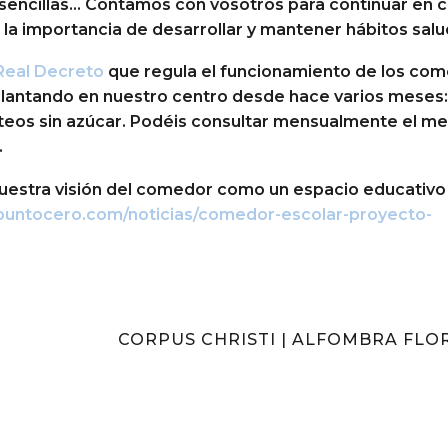
sencillas… Contamos con vosotros para continuar en 
n la importancia de desarrollar y mantener hábitos salu
Real Decreto
que regula el funcionamiento de los co
lantando en nuestro centro desde hace varios meses:
lácteos sin azúcar. Podéis consultar mensualmente el m
.
nuestra visión del comedor como un espacio educativ
puntocero.com/noticias/comedor-escolar-proyecto-
CORPUS CHRISTI | ALFOMBRA FLO