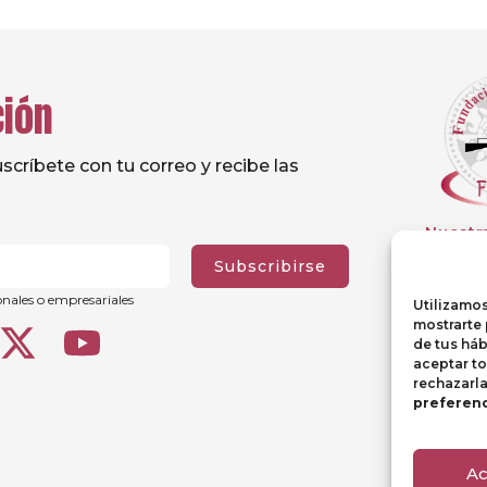
ción
críbete con tu correo y recibe las
Nuestr
Subscribirse
onales o empresariales
Utilizamos
mostrarte 
de tus háb
aceptar t
rechazarl
preferenc
Ac