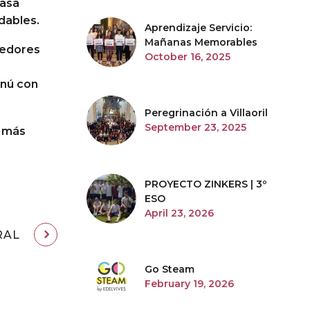
casa
dables.
Aprendizaje Servicio:
Mañanas Memorables
medores
October 16, 2025
enú con
Peregrinación a Villaoril
September 23, 2025
o más
PROYECTO ZINKERS | 3º
ESO
April 23, 2026
RAL
Go Steam
February 19, 2026