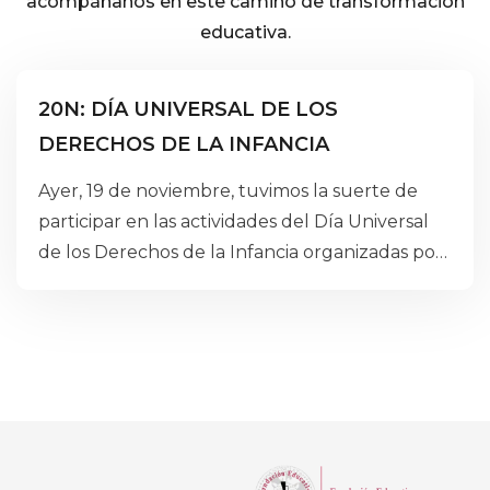
acompáñanos en este camino de transformación
educativa.
Educación Primaria
Eventos
20N: DÍA UNIVERSAL DE LOS
DERECHOS DE LA INFANCIA
Ayer, 19 de noviembre, tuvimos la suerte de
participar en las actividades del Día Universal
de los Derechos de la Infancia organizadas por
el Ayuntamiento de Navia, junto a los colegios
Pedro Penzol y Ramón de Campoamor. Fue
una jornada bonita, participativa y llena de
aprendizajes compartidos.