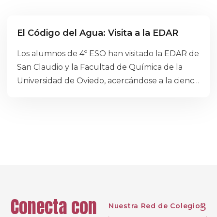
Proyectos
El Código del Agua: Visita a la EDAR
Los alumnos de 4º ESO han visitado la EDAR de
San Claudio y la Facultad de Química de la
Universidad de Oviedo, acercándose a la ciencia
y a los procesos que conectan tecnología y
sostenibilidad. Una jornada llena de
aprendizaje, curiosidad y reflexión sobre el
papel del agua en nuestro entorno.
Conecta con
Nuestra Red de Colegios