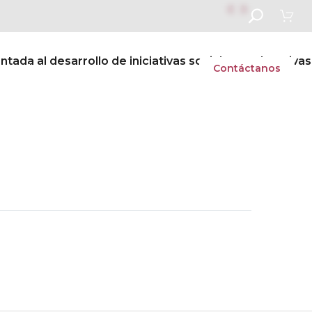


ada al desarrollo de iniciativas sociales y educativas
Admisiones
Becas y Ayudas
Contáctanos
Next