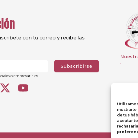
ción
críbete con tu correo y recibe las
Nuestr
Subscribirse
onales o empresariales
Utilizamos
mostrarte 
de tus háb
aceptar t
rechazarl
preferenc