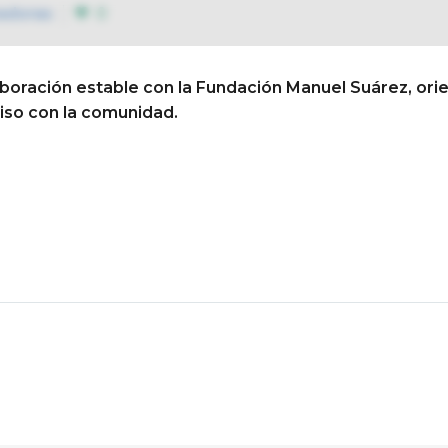
adoras
0
ración estable con la Fundación Manuel Suárez, orient
Conócenos
Así educamos
Vida escolar
miso con la comunidad.