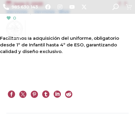


June 3, 2025
985 630 143
Servicios
Servicios - Blue
0
Facilitamos la adquisición del uniforme, obligatorio
desde 1º de Infantil hasta 4º de ESO, garantizando
calidad y diseño exclusivo.
Prev
Next