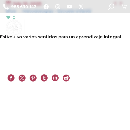


July 10, 2025
985 630 143
Blue
Metodologías - Escuela Infantil
0
Estimulan varios sentidos para un aprendizaje integral.
Next